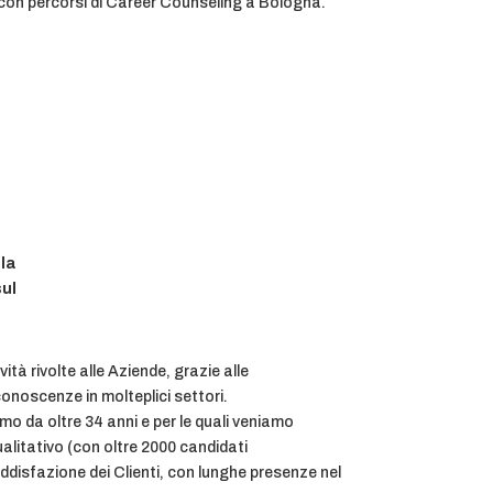
con percorsi di Career Counseling a Bologna.
la
sul
vità rivolte alle Aziende, grazie alle
noscenze in molteplici settori.
amo da oltre 34 anni e per le quali veniamo
qualitativo (con oltre 2000 candidati
ddisfazione dei Clienti, con lunghe presenze nel