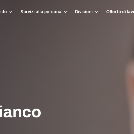
ende
Servizi alla persona
Divisioni
Offerte di lav
fianco