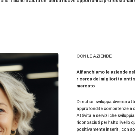
torio Italiano e
aiuta chi cerca nuove opportunità professionali
CON LE AZIENDE
Affianchiamo le aziende nel
ricerca dei migliori talenti 
mercato
Direction sviluppa diverse atti
approfondite competenze e co
Attività e servizi che sviluppi
riconosciuti per l’alto livello 
positivamente inseriti, con so