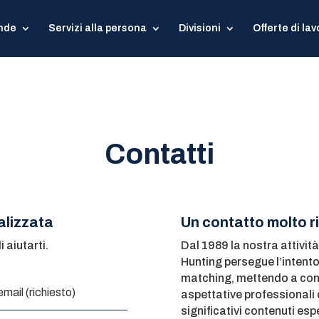
ende
Servizi alla persona
Divisioni
Offerte di lav
Contatti
alizzata
Un contatto molto r
i aiutarti.
Dal 1989 la nostra attivit
Hunting persegue l’intento
matching, mettendo a conf
aspettative professionali d
significativi contenuti espe