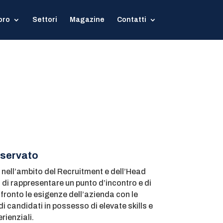
oro
Settori
Magazine
Contatti
iservato
à nell’ambito del Recruitment e dell’Head
 di rappresentare un punto d’incontro e di
ronto le esigenze dell’azienda con le
i candidati in possesso di elevate skills e
rienziali.