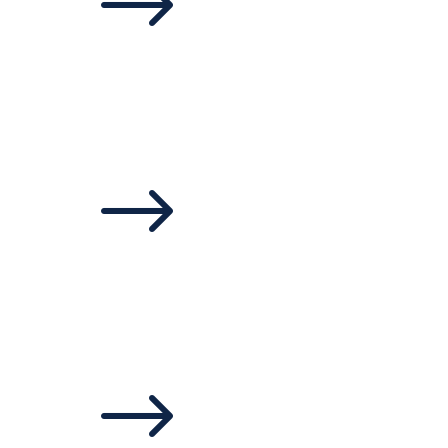
$
$
$