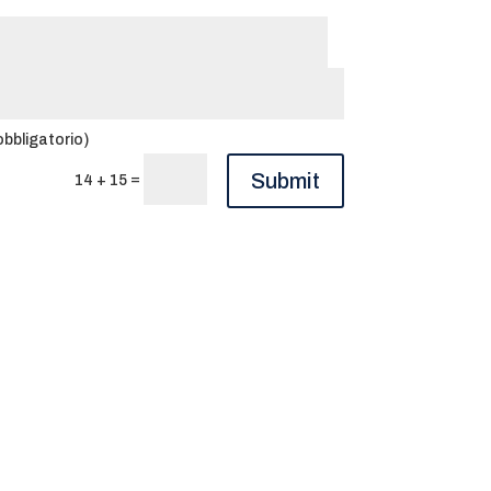
obbligatorio)
Submit
=
14 + 15