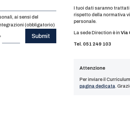
I tuoi dati saranno tratta
rispetto della normativa vi
onali, ai sensi del
personale.
tegrazioni (obbligatorio)
La sede Direction è in
Via 
Submit
=
Tel. 051 249 103
Attenzione
Per inviare il Curriculu
pagina dedicata
. Grazi