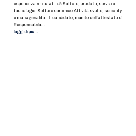
esperienza maturati: +5 Settore, prodotti, servizi e
tecnologie: Settore ceramico Attività svolte, seniority
e managerialità: Il candidato, munito dell’attestato di
Responsabile…
leggi di più…
SCOPRI DI PIÙ SUI PROFILI
PLUS
SCOPRI DI PIÙ SUI PROFILI
PLUS