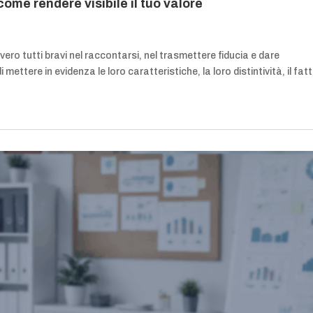
come rendere visibile il tuo valore
ero tutti bravi nel raccontarsi, nel trasmettere fiducia e dare
mettere in evidenza le loro caratteristiche, la loro distintività, il fat