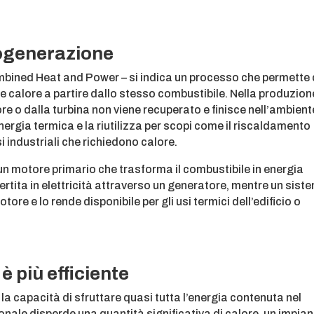
cogenerazione
mbined Heat and Power – si indica un processo che permette 
 calore a partire dallo stesso combustibile. Nella produzion
e o dalla turbina non viene recuperato e finisce nell’ambient
ergia termica e la riutilizza per scopi come il riscaldamento
i industriali che richiedono calore.
 un motore primario che trasforma il combustibile in energia
tita in elettricità attraverso un generatore, mentre un sist
ore e lo rende disponibile per gli usi termici dell’edificio o
 più efficiente
 la capacità di sfruttare quasi tutta l’energia contenuta nel
nale disperde una quantità significativa di calore, un impia