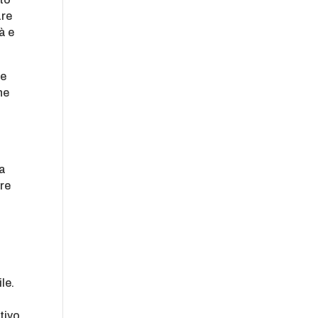
are
à e
le
ne
a
na
are
le.
tivo