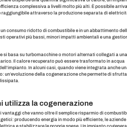
ficienza complessiva a livelli molto più alti. È possibile arriv
e raggiungibile attraverso la produzione separata di elettricit
 un consumo ridotto di combustibile e in un abbattimento del
sti operativi più bassi, minori impatti ambientali e una gestio
ne si basa su turbomacchine o motori alternati collegati a un
scarico. Il calore recuperato può essere trasformato in acqua
ell’impianto. In alcuni casi, quando viene integrata anche u
ato: un’evoluzione della cogenerazione che permette di sfrutt
dissipata.
chi utilizza la cogenerazione
 vantaggi che vanno oltre il semplice risparmio di combustibi
ergetici: producendo energia in modo più efficiente, le aziende
lettrica e stabilizzare le proprie spese. Un impianto cogenera