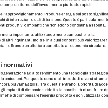
empi di ritorno dell’investimento piuttosto rapidi.
 dell’approvvigionamento. Produrre energia sul posto signific
 di interruzioni o cali di tensione. Questo è particolarment
enti produttivi o impianti che richiedono continuità assoluta.
on meno importante: utilizzando meno combustibile, la
i altri inquinanti. Inoltre, in alcuni contesti può valorizzare f
ali, offrendo un ulteriore contributo all’economia circolare.
i normativi
a cogenerazione ad alto rendimento una tecnologia strategica
 le emissioni. Per questo sono stati introdotti diversi strumen
cora più vantaggiosi. Tra questi rientrano la priorità di acc
er gli impianti di dimensioni ridotte, la possibilità di usufruire d
mette di compensare l’energia prodotta e non utilizzata co