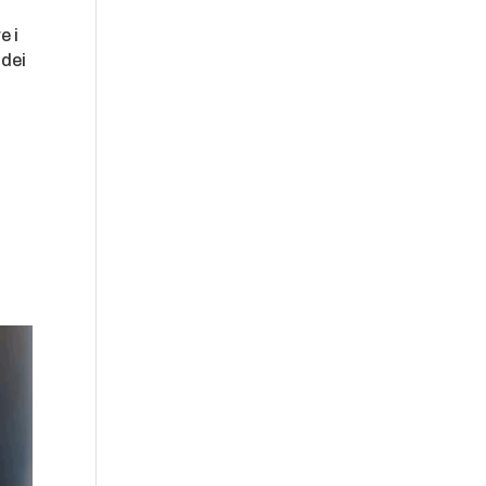
e i
 dei