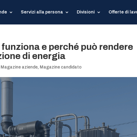
ende
Servizi alla persona
Divisioni
Offerte di lav
funziona e perché può rendere
zione di energia
,
Magazine aziende
,
Magazine candidato