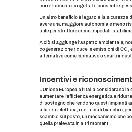
correttamente progettato consente spesso t
Un altro beneficio è legato alla sicurezza
avere una maggiore autonomia e meno rischi
utile per strutture come ospedali, stabilim
A ciò si aggiunge l’aspetto ambientale, n
cogenerazione riduce le emissioni di CO₂ e d
alternative come biomasse o scarti industri
Incentivi e riconosciment
L’Unione Europea e l’Italia considerano l
aumentare l’efficienza energetica e ridurre
di sostegno che rendono questi impianti an
alla rete elettrica, i certificati bianchi e, p
scambio sul posto, un meccanismo che per
quella prelevata in altri momenti.