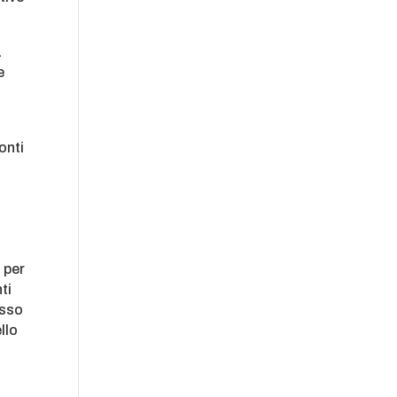
a
e
onti
 per
ti
esso
ello
n