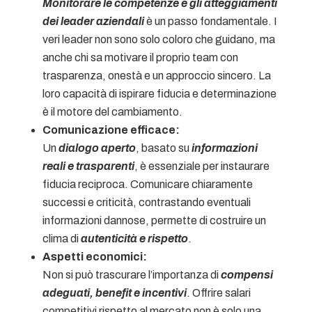
Monitorare le competenze e gli atteggiamenti
dei leader aziendali
è un passo fondamentale. I
veri leader non sono solo coloro che guidano, ma
anche chi sa motivare il proprio team con
trasparenza, onestà e un approccio sincero. La
loro capacità di ispirare fiducia e determinazione
è il motore del cambiamento.
Comunicazione efficace:
Un
dialogo aperto
, basato su
informazioni
reali e trasparenti
, è essenziale per instaurare
fiducia reciproca. Comunicare chiaramente
successi e criticità, contrastando eventuali
informazioni dannose, permette di costruire un
clima di
autenticità e rispetto
.
Aspetti economici:
Non si può trascurare l’importanza di
compensi
adeguati, benefit e incentivi
. Offrire salari
competitivi rispetto al mercato non è solo una