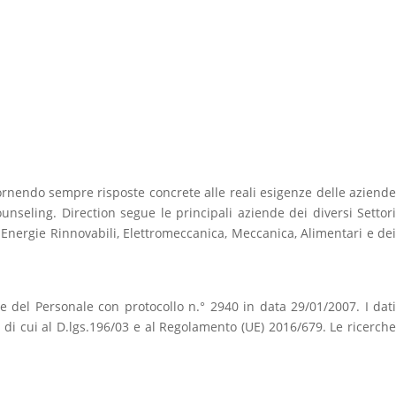
fornendo sempre risposte concrete alle reali esigenze delle aziende
 Counseling. Direction segue le principali aziende dei diversi Settori
, Energie Rinnovabili, Elettromeccanica, Meccanica, Alimentari e dei
one del Personale con protocollo n.° 2940 in data 29/01/2007. I dati
i di cui al D.lgs.196/03 e al Regolamento (UE) 2016/679. Le ricerche