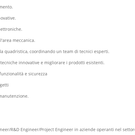
amento.
novative.
lettroniche.
 l'area meccanica.
lla quadristica, coordinando un team di tecnici esperti.
tecniche innovative e migliorare i prodotti esistenti.
 funzionalità e sicurezza
getti
 manutenzione.
ineer/R&D Engineer/Project Engineer in aziende operanti nel setto