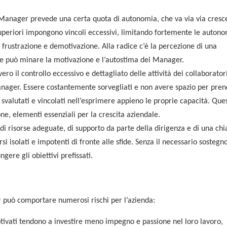
 Manager prevede una certa quota di autonomia, che va via via cres
superiori impongono vincoli eccessivi, limitando fortemente le auton
 d frustrazione e demotivazione. Alla radice c’è la percezione di una
he può minare la motivazione e l’autostima dei Manager.
 il controllo eccessivo e dettagliato delle attività dei collaborator
ager. Essere costantemente sorvegliati e non avere spazio per pre
 svalutati e vincolati nell’esprimere appieno le proprie capacità. Que
one, elementi essenziali per la crescita aziendale.
 risorse adeguate, di supporto da parte della dirigenza e di una chi
i isolati e impotenti di fronte alle sfide. Senza il necessario sostegno
gere gli obiettivi prefissati.
 può comportare numerosi rischi per l’azienda:
ivati tendono a investire meno impegno e passione nel loro lavoro,