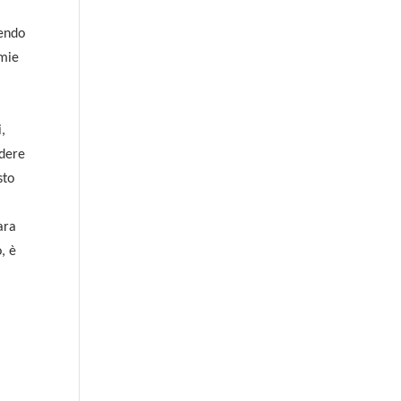
cendo
omie
i,
ndere
sto
ara
, è