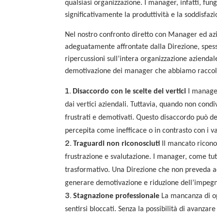
qualsiasi organizzazione. I manager, infatti, fun
significativamente la produttività e la soddisfaz
Nel nostro confronto diretto con Manager ed az
adeguatamente affrontate dalla Direzione, spes
ripercussioni sull’intera organizzazione aziend
demotivazione dei manager che abbiamo raccol
Disaccordo con le scelte dei vertici
I manager
dai vertici aziendali. Tuttavia, quando non cond
frustrati e demotivati. Questo disaccordo può d
percepita come inefficace o in contrasto con i v
Traguardi non riconosciuti
Il mancato riconos
frustrazione e svalutazione. I manager, come tut
trasformativo. Una Direzione che non preveda ad
generare demotivazione e riduzione dell’impeg
Stagnazione professionale
La mancanza di op
sentirsi bloccati. Senza la possibilità di avanz