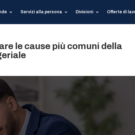
ende
Servizi alla persona
Divisioni
Offerte di lav
tare le cause più comuni della
eriale