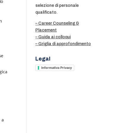
do
selezione di personale
qualificato.
n
– Career Counseling &
Placement
– Guida ai colloqui
– Griglia di approfondimento
se
Legal
Informativa Privacy
gica
r a