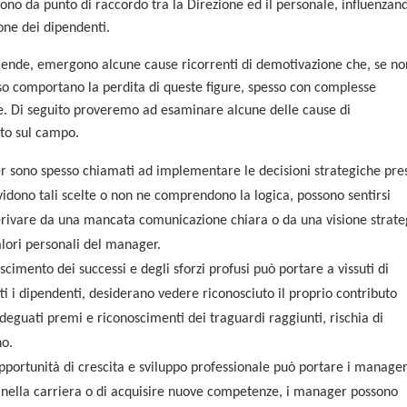
gono da punto di raccordo tra la Direzione ed il personale, influenzan
ione dei dipendenti.
iende, emergono alcune cause ricorrenti di demotivazione che, se no
so comportano la perdita di queste figure, spesso con complesse
ale. Di seguito proveremo ad esaminare alcune delle cause di
to sul campo.
 sono spesso chiamati ad implementare le decisioni strategiche pre
ividono tali scelte o non ne comprendono la logica, possono sentirsi
erivare da una mancata comunicazione chiara o da una visione strate
alori personali del manager.
cimento dei successi e degli sforzi profusi può portare a vissuti di
ti i dipendenti, desiderano vedere riconosciuto il proprio contributo
eguati premi e riconoscimenti dei traguardi raggiunti, rischia di
no.
portunità di crescita e sviluppo professionale può portare i manage
are nella carriera o di acquisire nuove competenze, i manager possono