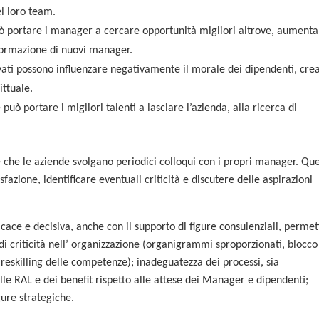
l loro team.
ò portare i manager a cercare opportunità migliori altrove, aument
e formazione di nuovi manager.
ati possono influenzare negativamente il morale dei dipendenti, cre
ittuale.
uò portare i migliori talenti a lasciare l’azienda, alla ricerca di
che le aziende svolgano periodici colloqui con i propri manager. Que
sfazione, identificare eventuali criticità e discutere delle aspirazioni
ficace e decisiva, anche con il supporto di figure consulenziali, perme
di criticità nell’ organizzazione (organigrammi sproporzionati, blocco
i reskilling delle competenze); inadeguatezza dei processi, sia
lle RAL e dei benefit rispetto alle attese dei Manager e dipendenti;
gure strategiche.