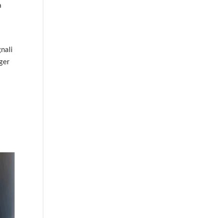
a
gnali
ager