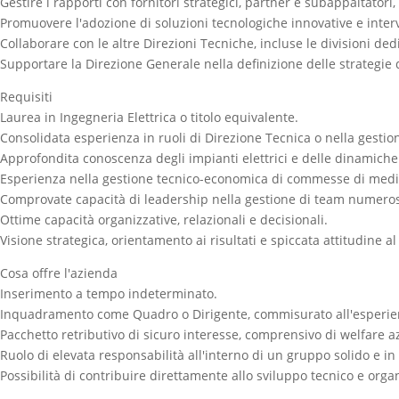
Gestire i rapporti con fornitori strategici, partner e subappaltatori
Promuovere l'adozione di soluzioni tecnologiche innovative e interve
Collaborare con le altre Direzioni Tecniche, incluse le divisioni ded
Supportare la Direzione Generale nella definizione delle strategie 
Requisiti
Laurea in Ingegneria Elettrica o titolo equivalente.
Consolidata esperienza in ruoli di Direzione Tecnica o nella gestio
Approfondita conoscenza degli impianti elettrici e delle dinamiche 
Esperienza nella gestione tecnico-economica di commesse di medi
Comprovate capacità di leadership nella gestione di team numerosi
Ottime capacità organizzative, relazionali e decisionali.
Visione strategica, orientamento ai risultati e spiccata attitudine a
Cosa offre l'azienda
Inserimento a tempo indeterminato.
Inquadramento come Quadro o Dirigente, commisurato all'esperie
Pacchetto retributivo di sicuro interesse, comprensivo di welfare a
Ruolo di elevata responsabilità all'interno di un gruppo solido e in
Possibilità di contribuire direttamente allo sviluppo tecnico e orga