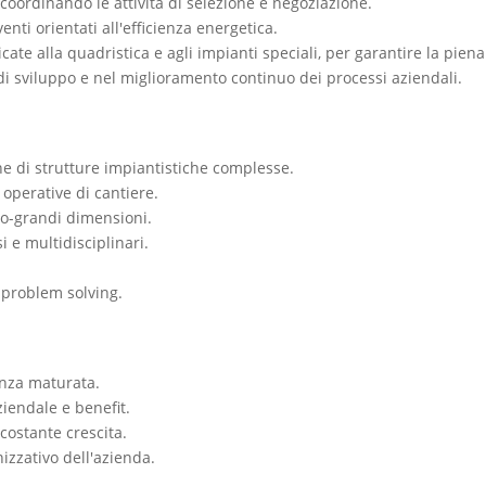
, coordinando le attività di selezione e negoziazione.
nti orientati all'efficienza energetica.
icate alla quadristica e agli impianti speciali, per garantire la pien
di sviluppo e nel miglioramento continuo dei processi aziendali.
ne di strutture impiantistiche complesse.
operative di cantiere.
o-grandi dimensioni.
 e multidisciplinari.
l problem solving.
nza maturata.
ziendale e benefit.
 costante crescita.
nizzativo dell'azienda.