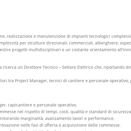
, realizzazione e manutenzione di impianti tecnologici complessi. L
lessità per strutture direzionali, commerciali, alberghiere, ospeda
gestire progetti multidisciplinari e un costante orientamento all'inno
da ricerca un Direttore Tecnico – Settore Elettrico che, riportando 
tori tra Project Manager, tecnici di cantiere e personale operativ
er, capicantiere e personale operativo.
ommesse nel rispetto di tempi, costi, qualità e standard di sicurezza
nitorando marginalità, avanzamento lavori e performance.
entivazione nelle fasi di offerta e acquisizione delle commesse.